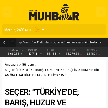
Mersin,
26
°C
Açık
Kasten öldürmeye teşebbüs şüphelisi tutuklandı
GRAM ALTIN
DOLAR
EURO
BIST 100
BITCOIN
6.660,55
47,7111
55,1881
13.779,39
$64891
Anasayfa
Gündem
SEÇER: “TÜRKİYE’DE; BARIŞ, HUZUR VE KARDEŞLİK ORTAMININ BİR
AN ÖNCE TAHKİM EDİLMESİNİ DİLİYORUM”
SEÇER: “TÜRKİYE’DE;
BARIŞ, HUZUR VE