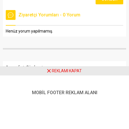
Ziyaretçi Yorumları - 0 Yorum
Henüz yorum yapılmamış.
Anasayfa
Gündem
REKLAMI KAPAT
“SİVİL TOPLUM ÖRGÜTLERİ BİZİ ÇOK DAHA GÜÇLÜ KILIYOR”
“SİVİL TOPLUM ÖRGÜTLERİ
MOBİL FOOTER REKLAM ALANI
BİZİ ÇOK DAHA GÜÇLÜ
KILIYOR”