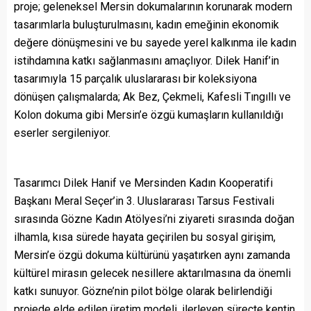
proje; geleneksel Mersin dokumalarının korunarak modern
tasarımlarla buluşturulmasını, kadın emeğinin ekonomik
değere dönüşmesini ve bu sayede yerel kalkınma ile kadın
istihdamına katkı sağlanmasını amaçlıyor. Dilek Hanif’in
tasarımıyla 15 parçalık uluslararası bir koleksiyona
dönüşen çalışmalarda; Ak Bez, Çekmeli, Kafesli Tıngıllı ve
Kolon dokuma gibi Mersin’e özgü kumaşların kullanıldığı
eserler sergileniyor.
Tasarımcı Dilek Hanif ve Mersinden Kadın Kooperatifi
Başkanı Meral Seçer’in 3. Uluslararası Tarsus Festivali
sırasında Gözne Kadın Atölyesi’ni ziyareti sırasında doğan
ilhamla, kısa sürede hayata geçirilen bu sosyal girişim,
Mersin’e özgü dokuma kültürünü yaşatırken aynı zamanda
kültürel mirasın gelecek nesillere aktarılmasına da önemli
katkı sunuyor. Gözne’nin pilot bölge olarak belirlendiği
projede elde edilen üretim modeli, ilerleyen süreçte kentin