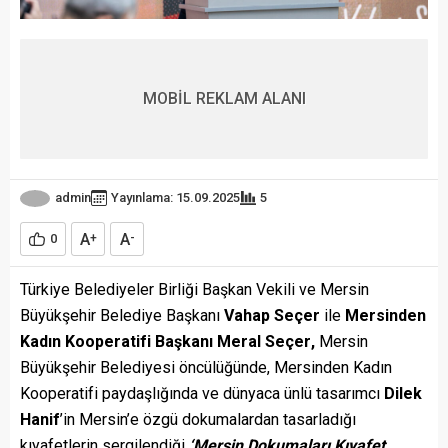
MOBİL REKLAM ALANI
admin
Yayınlama: 15.09.2025
5
A
A
0
+
-
Türkiye Belediyeler Birliği Başkan Vekili ve Mersin
Büyükşehir Belediye Başkanı
Vahap Seçer
ile
Mersinden
Kadın Kooperatifi Başkanı Meral Seçer
,
Mersin
Büyükşehir Belediyesi öncülüğünde, Mersinden Kadın
Kooperatifi paydaşlığında ve dünyaca ünlü tasarımcı
Dilek
Hanif
’in Mersin’e özgü dokumalardan tasarladığı
kıyafetlerin sergilendiği
‘Mersin Dokumaları Kıyafet