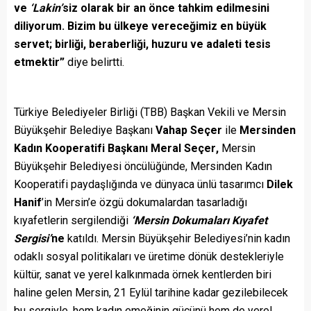
ve
‘Lakin’
siz olarak bir an önce tahkim edilmesini
diliyorum. Bizim bu ülkeye vereceğimiz en büyük
servet; birliği, beraberliği, huzuru ve adaleti tesis
etmektir”
diye belirtti.
Türkiye Belediyeler Birliği (TBB) Başkan Vekili ve Mersin
Büyükşehir Belediye Başkanı
Vahap Seçer
ile
Mersinden
Kadın Kooperatifi Başkanı Meral Seçer
,
Mersin
Büyükşehir Belediyesi öncülüğünde, Mersinden Kadın
Kooperatifi paydaşlığında ve dünyaca ünlü tasarımcı
Dilek
Hanif
’in Mersin’e özgü dokumalardan tasarladığı
kıyafetlerin sergilendiği
‘Mersin Dokumaları Kıyafet
Sergisi’
ne
katıldı. Mersin Büyükşehir Belediyesi’nin kadın
odaklı sosyal politikaları ve üretime dönük destekleriyle
kültür, sanat ve yerel kalkınmada örnek kentlerden biri
haline gelen Mersin, 21 Eylül tarihine kadar gezilebilecek
bu sergiyle, hem kadın emeğinin gücünü hem de yerel