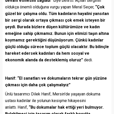
devam etmesini sağladı”
diye belirtti. Açılan serginin
oldukça önemli olduğuna vurgu yapan Meral Seçer,
“Çok
güzel bir çalışma oldu. Tüm kadınların hayalini yansıtan
bir sergi olarak ortaya çıkması çok emek isteyen bir
şeydi. Burada bizlere düşen kültürümüze ve kadın
emeğine sahip çıkmamız. Bunun için elimizi taşın altına
koymamız gerektiğini düşünüyorum. Çünkü kadınlar
güçlü olduğu sürece toplum güçlü olacaktır. Bu bilinçle
hareket edersek kadınları da hem sosyal ve
ekonomik alanda da desteklemiş oluruz”
dedi.
Hanif: “El sanatları ve dokumaların tekrar gün yüzüne
çıkması için daha çok çalışmalıyız”
Ünlü tasarımcı Dilek Hanif, Mersin’de yaşayan dokuma
ustası kadınlar ile yolunun kesişme hikayesini
anlattı.
Hanif,
“Bu dokumalar hak ettiği yeri bulmuyor.
Bulabilmesi için tasarım olarak farklı boyutta