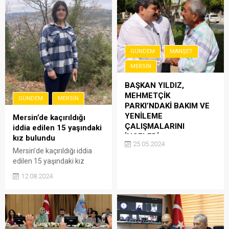
GÜNDEM
MANŞET
MERSIN
BAŞKAN YILDIZ,
MEHMETÇİK
GÜNDEM
MERSIN
PARKI’NDAKİ BAKIM VE
YENİLEME
Mersin’de kaçırıldığı
ÇALIŞMALARINI
iddia edilen 15 yaşındaki
İNCELEDİ
kız bulundu
25.05.2024
“Yüzü gülen, nefes alan
Mersin’de kaçırıldığı iddia
Toroslar” hedefiyle kentin
edilen 15 yaşındaki kız
gelişimi ve yaşam kalitesinin
bulundu. Edinilen bilgiye
12.08.2024
arttırılması için ilçe
göre, Toroslar ilçesinde
genelinde üst yapı
ikamet eden Tuğba Acar’ın
çalışmalarını hızlandıran
3 Ağustos’ta kaçırıldığını
Toroslar Belediye Başkanı
belirterek savcılığa suç
Abdurrahman Yıldız, saha
duyurusunda bulunduğu kızı