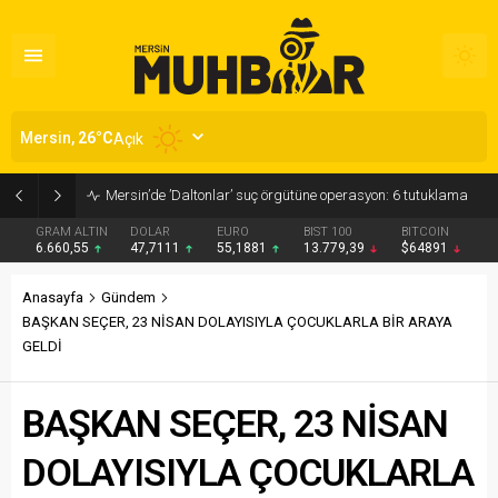
Mersin,
26
°C
Açık
Mersin’de ’Daltonlar’ suç örgütüne operasyon: 6 tutuklama
GRAM ALTIN
DOLAR
EURO
BIST 100
BITCOIN
6.660,55
47,7111
55,1881
13.779,39
$64891
Anasayfa
Gündem
BAŞKAN SEÇER, 23 NİSAN DOLAYISIYLA ÇOCUKLARLA BİR ARAYA
GELDİ
BAŞKAN SEÇER, 23 NİSAN
DOLAYISIYLA ÇOCUKLARLA