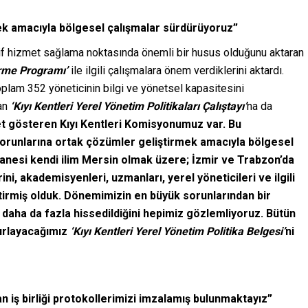
ek amacıyla bölgesel çalışmalar sürdürüyoruz”
ktif hizmet sağlama noktasında önemli bir husus olduğunu aktaran
irme Programı’
ile ilgili çalışmalara önem verdiklerini aktardı.
plam 352 yöneticinin bilgi ve yönetsel kapasitesini
lan
‘Kıyı Kentleri Yerel Yönetim Politikaları Çalıştayı’
na da
yet gösteren Kıyı Kentleri Komisyonumuz var. Bu
sorunlarına ortak çözümler geliştirmek amacıyla bölgesel
anesi kendi ilim Mersin olmak üzere; İzmir ve Trabzon’da
ini, akademisyenleri, uzmanları, yerel yöneticileri ve ilgili
tirmiş olduk. Dönemimizin en büyük sorunlarından bir
ek daha da fazla hissedildiğini hepimiz gözlemliyoruz. Bütün
azırlayacağımız
‘Kıyı Kentleri Yerel Yönetim Politika Belgesi’
ni
n iş birliği protokollerimizi imzalamış bulunmaktayız”