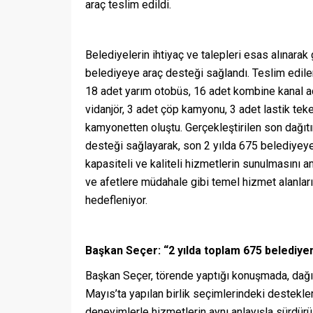
araç teslim edildi.
Belediyelerin ihtiyaç ve talepleri esas alınarak
belediyeye araç desteği sağlandı. Teslim edilen
18 adet yarım otobüs, 16 adet kombine kanal açm
vidanjör, 3 adet çöp kamyonu, 3 adet lastik teke
kamyonetten oluştu. Gerçekleştirilen son dağıt
desteği sağlayarak, son 2 yılda 675 belediyeye 
kapasiteli ve kaliteli hizmetlerin sunulmasını a
ve afetlere müdahale gibi temel hizmet alanları
hedefleniyor.
Başkan Seçer: “2 yılda toplam 675 belediyem
Başkan Seçer, törende yaptığı konuşmada, dağıtı
Mayıs’ta yapılan birlik seçimlerindeki destekler d
deneyimlerle hizmetlerin aynı anlayışla sürdürü