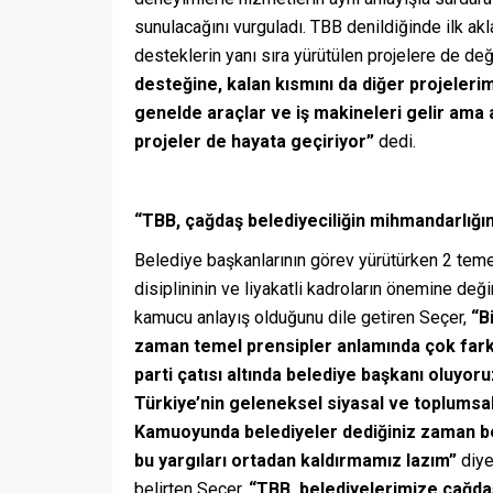
sunulacağını vurguladı. TBB denildiğinde ilk a
desteklerin yanı sıra yürütülen projelere de de
desteğine, kalan kısmını da diğer projeleri
genelde araçlar ve iş makineleri gelir ama
projeler de hayata geçiriyor”
dedi.
“TBB, çağdaş belediyeciliğin mihmandarlığın
Belediye başkanlarının görev yürütürken 2 teme
disiplininin ve liyakatli kadroların önemine değ
kamucu anlayış olduğunu dile getiren Seçer,
“B
zaman temel prensipler anlamında çok fark 
parti çatısı altında belediye başkanı oluyor
Türkiye’nin geleneksel siyasal ve toplumsal 
Kamuoyunda belediyeler dediğiniz zaman bele
bu yargıları ortadan kaldırmamız lazım”
diye
belirten Seçer,
“TBB, belediyelerimize çağdaş