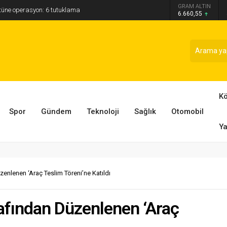
GRAM ALTIN
ütüne operasyon: 6 tutuklama
6.660,55
K
Spor
Gündem
Teknoloji
Sağlık
Otomobil
Ya
enlenen ‘Araç Teslim Töreni’ne Katıldı
afından Düzenlenen ‘Araç