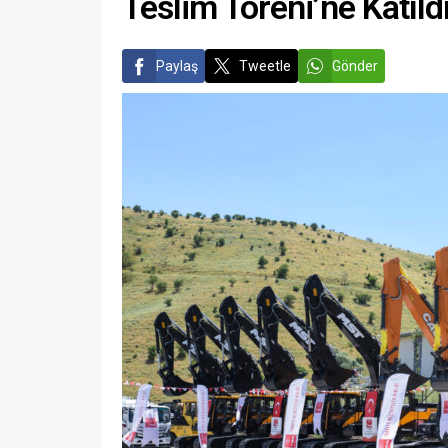
Teslim Töreni’ne Katıld
Paylaş
Tweetle
Gönder