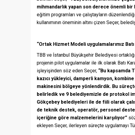
mihmandarlık yapan son derece önemli bir
eğitim programları ve çalıştayların düzenlendiği
kullanımının öneminin altını çizen Seçer, belediye
“Ortak Hizmet Modeli uygulamalarımız Batı 
TBB ve İstanbul Büyükşehir Belediyesi ortaklığ
projenin pilot uygulamalar ile ilk olarak Batı Ka
işleyişinden söz eden Seçer,
“Bu kapsamda TBB
kazıcı yükleyici, damperli kamyon, kombine
makinesini bölgeye yönlendirdik. Bu süreçte 
belirledik ve 9 belediyemizle de protokol 
Gökçebey belediyeleri ile de fiili olarak ça
de teknik destek, operatör, personel desteğ
içeriğine göre malzemelerini karşılıyor”
söz
ekleyen Seçer, ilerleyen süreçte uygulamayı Türk