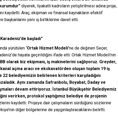
 kurumdur”
diyerek, liyakatli kadroların yetiştirilmesi adına proje,
ni kaydetti. Araç, ekipman ve finansal kaynakların efektif
 başkanlarını yeni iş birliklerine davet etti.
Karadeniz’de başladı”
ında yürütülen
‘Ortak Hizmet Modeli’
ne de değinen Seçer,
radeniz’de hayata geçirildiğini ifade etti. Ortak Hizmet Modeli’nin
 olarak biz ekipmanı, iş makinelerini sağlıyoruz. Greyder,
 kanal açma aracı ve ekskavatörden oluşan toplam 19 iş
22 belediyemizin belirlenen kriterleri karşıladığını
imzaladık. Aynı zamanda Safranbolu, Boyabat, Daday ve
lışmaları devam ettiriyoruz. İstanbul Büyükşehir Belediyemiz
ini verirken, protokol yaptığımız belediye de projenin
lerini kaydetti. Projeye dair çalışmaların sürdüğünü sözlerine
iye’nin diğer bölgelerine de yaygınlaştıracaklarını belirtti.