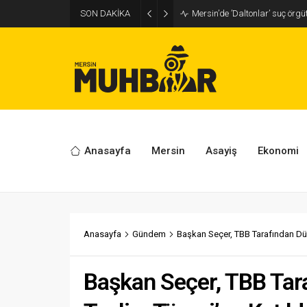
SON DAKİKA
Mersin’de ’Daltonlar’ suç örg
Anasayfa
Mersin
Asayiş
Ekonomi
Anasayfa
Gündem
Başkan Seçer, TBB Tarafından Düz
Başkan Seçer, TBB Tar