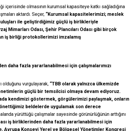
liği içerisinde olmasının kurumsal kapasiteye katkı sağladığına
şmaları aktardı. Seçer,
“Kurumsal kapasitelerimizi; meslek
luşları ile geliştirdiğimiz güçlü iş birlikleriyle
j Mimarları Odası, Şehir Plancıları Odası gibi birçok
 iş birliği protokollerimizi imzalamış
nden daha fazla yararlanabilmesi için çalışmalarımızı
rı olduğunu vurgulayarak,
“TBB olarak yalnızca ülkemizde
yönetimlerin güçlü bir temsilcisi olmaya devam ediyoruz.
ada kendimizi göstermek, görgülerimizi paylaşmak, onların
 yönettiğimiz beldelerde uygulamak son derece
ı alanda yürüttüğü çalışmalar sayesinde görünürlüğünün arttığını
ası iş birliklerinden daha fazla yararlanabilmesi için
e, Avrupa Konseyi Yerel ve Bölgesel Yönetimler Kongresi