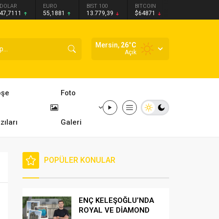
DOLAR
EURO
BIST 100
BITCOIN
47,7111
55,1881
13.779,39
$64871
Mersin,
26
°C
Açık
öşe
Foto
zıları
Galeri
POPÜLER KONULAR
ENÇ KELEŞOĞLU’NDA
ROYAL VE DİAMOND