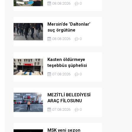
PROJELERİNDE SONA
08.08.2026
0
GELİNDİ
Mersin’de ’Daltonlar’
suç örgütüne
operasyon: 6 tutuklama
08.08.2026
0
Kasten öldürmeye
teşebbüs şüphelisi
tutuklandı
07.08.2026
0
MEZİTLİ BELEDİYESİ
ARAÇ FİLOSUNU
GÜÇLENDİRDİ
07.08.2026
0
MSK yeni sezon