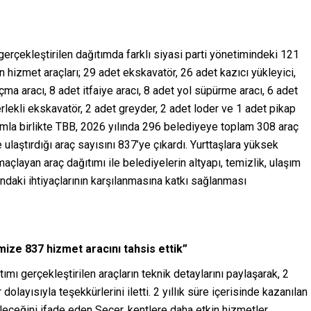
 gerçekleştirilen dağıtımda farklı siyasi parti yönetimindeki 121
 hizmet araçları; 29 adet ekskavatör, 26 adet kazıcı yükleyici,
a aracı, 8 adet itfaiye aracı, 8 adet yol süpürme aracı, 6 adet
rlekli ekskavatör, 2 adet greyder, 2 adet loder ve 1 adet pikap
ımla birlikte TBB, 2026 yılında 296 belediyeye toplam 308 araç
ulaştırdığı araç sayısını 837’ye çıkardı. Yurttaşlara yüksek
maçlayan araç dağıtımı ile belediyelerin altyapı, temizlik, ulaşım
ndaki ihtiyaçlarının karşılanmasına katkı sağlanması
ize 837 hizmet aracını tahsis ettik”
mı gerçekleştirilen araçların teknik detaylarını paylaşarak, 2
olayısıyla teşekkürlerini iletti. 2 yıllık süre içerisinde kazanılan
leceğini ifade eden Seçer, kentlere daha etkin hizmetler