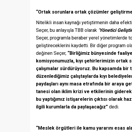
“Ortak sorunlara ortak çözümler geliştirm
Nitelikli insan kaynağı yetiştirmenin daha efe
Seçer, bu anlayışla TBB olarak
‘Yönetici Gelişt
Seçer, programla beraber yerel yönetimlerde to
geliştireceklerini kaydetti. Bir diğer program o
değinen Seçer,
“Birliğimiz bünyesinde faali
komisyonumuzla, kıyı şehirlerimizin ortak 
çalışmalar sürdürüyoruz. Bu kapsamda bir t
düzenlediğimiz çalıştaylarda kıyı belediyeler
paydaşları aynı masa etrafında bir araya ge
tanesi olan iklim krizi ve etkilerinin gider
bu yaptığımız istişarelerin çıktısı olarak h
ilgili kurumlarla da paylaşacağız”
dedi.
“Meslek örgütleri ile kamu yararını esas ala