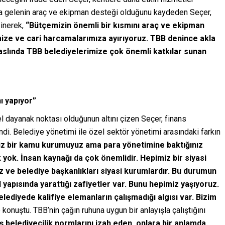
kla gelenin araç ve ekipman desteği olduğunu kaydeden Seçer,
ğinerek,
“Bütçemizin önemli bir kısmını araç ve ekipman
mize ve cari harcamalarımıza ayırıyoruz. TBB denince akla
 aslında TBB belediyelerimize çok önemli katkılar sunan
ı yapıyor”
l dayanak noktası olduğunun altını çizen Seçer, finans
indi. Belediye yönetimi ile özel sektör yönetimi arasındaki farkın
iz bir kamu kurumuyuz ama para yönetimine baktığınız
yok. İnsan kaynağı da çok önemlidir. Hepimiz bir siyasi
uz ve belediye başkanlıkları siyasi kurumlardır. Bu durumun
yapısında yarattığı zafiyetler var. Bunu hepimiz yaşıyoruz.
diyede kalifiye elemanların çalışmadığı algısı var. Bizim
 konuştu. TBB’nin çağın ruhuna uygun bir anlayışla çalıştığını
 belediyecilik normlarını izah eden, onlara bir anlamda