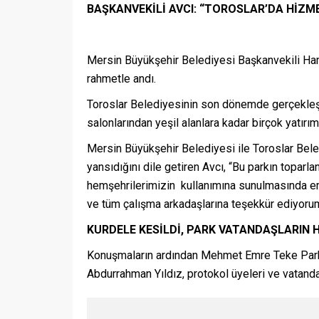
BAŞKANVEKİLİ AVCI: “TOROSLAR’DA HİZM
Mersin Büyükşehir Belediyesi Başkanvekili Ha
rahmetle andı.
Toroslar Belediyesinin son dönemde gerçekleştir
salonlarından yeşil alanlara kadar birçok yatırı
Mersin Büyükşehir Belediyesi ile Toroslar Bel
yansıdığını dile getiren Avcı, “Bu parkın toparl
hemşehrilerimizin kullanımına sunulmasında e
ve tüm çalışma arkadaşlarına teşekkür ediyorum
KURDELE KESİLDİ, PARK VATANDAŞLARIN H
Konuşmaların ardından Mehmet Emre Teke Parkı’n
Abdurrahman Yıldız, protokol üyeleri ve vatandaş