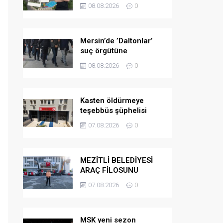
PROJELERİNDE SONA
08.08.2026
0
GELİNDİ
Mersin’de ’Daltonlar’
suç örgütüne
operasyon: 6 tutuklama
08.08.2026
0
Kasten öldürmeye
teşebbüs şüphelisi
tutuklandı
07.08.2026
0
MEZİTLİ BELEDİYESİ
ARAÇ FİLOSUNU
GÜÇLENDİRDİ
07.08.2026
0
MSK yeni sezon