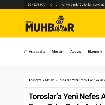
SON DAKİKA
Mersin’de ’Daltonlar’ suç örg
Anasayfa
Mersin
Asayiş
Ekonomi
Anasayfa
Mersin
Toroslar’a Yeni Nefes Alanı: Yalın
Toroslar’a Yeni Nefes 