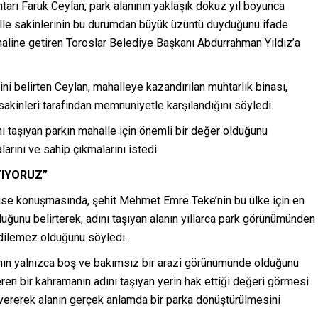
arı Faruk Ceylan, park alanının yaklaşık dokuz yıl boyunca
halle sakinlerinin bu durumdan büyük üzüntü duyduğunu ifade
haline getiren Toroslar Belediye Başkanı Abdurrahman Yıldız’a
erini belirten Ceylan, mahalleye kazandırılan muhtarlık binası,
sakinleri tarafından memnuniyetle karşılandığını söyledi.
taşıyan parkın mahalle için önemli bir değer olduğunu
rını ve sahip çıkmalarını istedi.
TIYORUZ”
ise konuşmasında, şehit Mehmet Emre Teke’nin bu ülke için en
uğunu belirterek, adını taşıyan alanın yıllarca park görünümünden
edilemez olduğunu söyledi.
anın yalnızca boş ve bakımsız bir arazi görünümünde olduğunu
eren bir kahramanın adını taşıyan yerin hak ettiği değeri görmesi
vererek alanın gerçek anlamda bir parka dönüştürülmesini