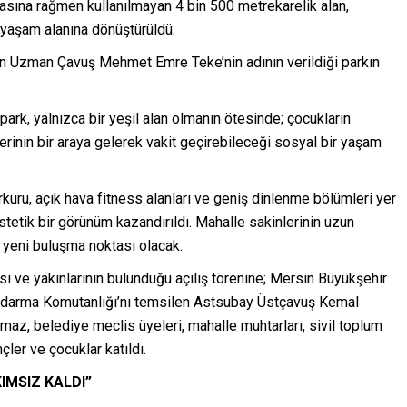
masına rağmen kullanılmayan 4 bin 500 metrekarelik alan,
yaşam alanına dönüştürüldü.
n Uzman Çavuş Mehmet Emre Teke’nin adının verildiği parkın
park, yalnızca bir yeşil alan olmanın ötesinde; çocukların
rinin bir araya gelerek vakit geçirebileceği sosyal bir yaşam
rkuru, açık hava fitness alanları ve geniş dinlenme bölümleri yer
stetik bir görünüm kazandırıldı. Mahalle sakinlerinin uzun
in yeni buluşma noktası olacak.
 ve yakınlarının bulunduğu açılış törenine; Mersin Büyükşehir
andarma Komutanlığı’nı temsilen Astsubay Üstçavuş Kemal
lmaz, belediye meclis üyeleri, mahalle muhtarları, sivil toplum
nçler ve çocuklar katıldı.
IMSIZ KALDI”