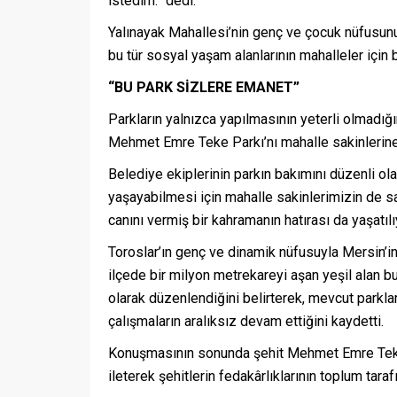
istedim.” dedi.
Yalınayak Mahallesi’nin genç ve çocuk nüfusun
bu tür sosyal yaşam alanlarının mahalleler için 
“BU PARK SİZLERE EMANET”
Parkların yalnızca yapılmasının yeterli olmadığ
Mehmet Emre Teke Parkı’nı mahalle sakinlerine
Belediye ekiplerinin parkın bakımını düzenli ola
yaşayabilmesi için mahalle sakinlerimizin de sa
canını vermiş bir kahramanın hatırası da yaşatılı
Toroslar’ın genç ve dinamik nüfusuyla Mersin’in
ilçede bir milyon metrekareyi aşan yeşil alan b
olarak düzenlendiğini belirterek, mevcut parkla
çalışmaların aralıksız devam ettiğini kaydetti.
Konuşmasının sonunda şehit Mehmet Emre Teke’y
ileterek şehitlerin fedakârlıklarının toplum tara