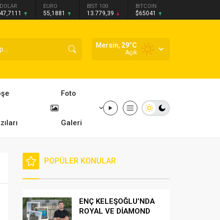
DOLAR
EURO
BIST 100
BITCOIN
47,7111
55,1881
13.779,39
$65041
Mersin,
29
°C
Açık
öşe
Foto
zıları
Galeri
POPÜLER KONULAR
ENÇ KELEŞOĞLU’NDA
ROYAL VE DİAMOND