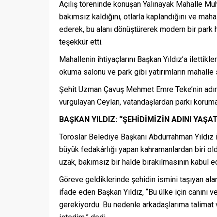
Açılış töreninde konuşan Yalınayak Mahalle Muht
bakımsız kaldığını, otlarla kaplandığını ve ma
ederek, bu alanı dönüştürerek modern bir park 
teşekkür etti.
Mahallenin ihtiyaçlarını Başkan Yıldız’a ilettikl
okuma salonu ve park gibi yatırımların mahalle 
Şehit Uzman Çavuş Mehmet Emre Teke’nin adını 
vurgulayan Ceylan, vatandaşlardan parkı korumala
BAŞKAN YILDIZ: “ŞEHİDİMİZİN ADINI YAŞA
Toroslar Belediye Başkanı Abdurrahman Yıldız 
büyük fedakârlığı yapan kahramanlardan biri old
uzak, bakımsız bir halde bırakılmasının kabul 
Göreve geldiklerinde şehidin ismini taşıyan al
ifade eden Başkan Yıldız, “Bu ülke için canını v
gerekiyordu. Bu nedenle arkadaşlarıma talimat 