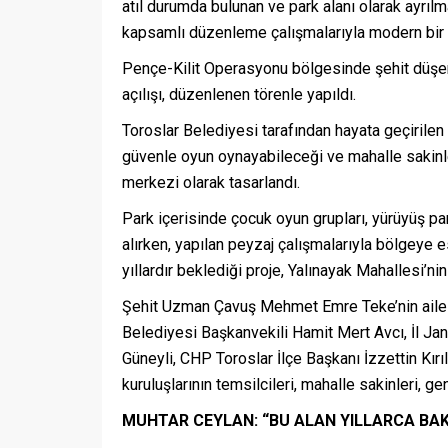
atıl durumda bulunan ve park alanı olarak ayrıl
kapsamlı düzenleme çalışmalarıyla modern bir 
Pençe-Kilit Operasyonu bölgesinde şehit düşe
açılışı, düzenlenen törenle yapıldı.
Toroslar Belediyesi tarafından hayata geçirilen 
güvenle oyun oynayabileceği ve mahalle sakinle
merkezi olarak tasarlandı.
Park içerisinde çocuk oyun grupları, yürüyüş pa
alırken, yapılan peyzaj çalışmalarıyla bölgeye e
yıllardır beklediği proje, Yalınayak Mahallesi’n
Şehit Uzman Çavuş Mehmet Emre Teke’nin ailesi
Belediyesi Başkanvekili Hamit Mert Avcı, İl J
Güneyli, CHP Toroslar İlçe Başkanı İzzettin Kırı
kuruluşlarının temsilcileri, mahalle sakinleri, ge
MUHTAR CEYLAN: “BU ALAN YILLARCA BAK