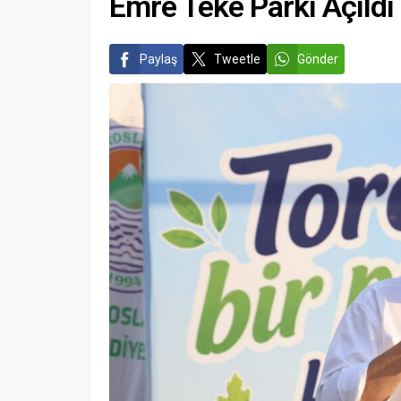
Emre Teke Parkı Açıldı
Paylaş
Tweetle
Gönder