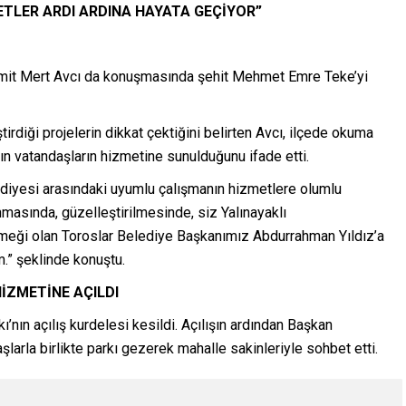
ETLER ARDI ARDINA HAYATA GEÇİYOR”
mit Mert Avcı da konuşmasında şehit Mehmet Emre Teke’yi
diği projelerin dikkat çektiğini belirten Avcı, ilçede okuma
mın vatandaşların hizmetine sunulduğunu ifade etti.
ediyesi arasındaki uyumlu çalışmanın hizmetlere olumlu
anmasında, güzelleştirilmesinde, siz Yalınayaklı
meği olan Toroslar Belediye Başkanımız Abdurrahman Yıldız’a
.” şeklinde konuştu.
İZMETİNE AÇILDI
ın açılış kurdelesi kesildi. Açılışın ardından Başkan
larla birlikte parkı gezerek mahalle sakinleriyle sohbet etti.