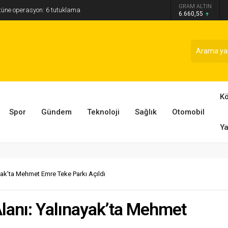
GRAM ALTIN
ütüne operasyon: 6 tutuklama
6.660,55
K
Spor
Gündem
Teknoloji
Sağlık
Otomobil
Ya
ayak’ta Mehmet Emre Teke Parkı Açıldı
Alanı: Yalınayak’ta Mehmet