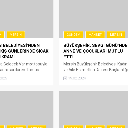
M
MERSIN
GÜNDEM
MANŞET
MERSIN
 BELEDİYESİ’NDEN
BÜYÜKŞEHİR, SEVGİ GÜNÜ’NDE
KIŞ GÜNLERİNDE SICAK
ANNE VE ÇOCUKLARI MUTLU
İKRAMI
ETTİ
ta Gelecek Var mottosuyla
Mersin Büyükşehir Belediyesi Kadın
arını sürdüren Tarsus
ve Aile Hizmetleri Dairesi Başkanlığı
si, soğuk kış günlerinde
bünyesinde hizmet veren ve
2025
19.02.2024
lara sıcak çorba ikram
Tarsus İlçesi’nde yer alan Begonvil
dayanışma ve sosyal
Çocuk Gelişim Merkezi ve Yenice
ilik anlayışını bir kez daha
Yaşar Bayboğan Kadın ve Çocuk
oyuyor. Tarsus Belediye
Atölyesi’nde ‘14 Şubat Dünya Sevgi
Ali Boltaç’ın öncülüğünde
Günü’ etkinliği düzenledi. Etkinlikte,
ştirilen bu hizmet, kentin
ruhsal gelişimi destekleyen
oktalarında vatandaşlarla
egzersizlerden biri olan mandala
r. Sabahın erken
çalışması da yapıldı.
nde kurulan ikram
Öğretmenleriyle birlikte bu...