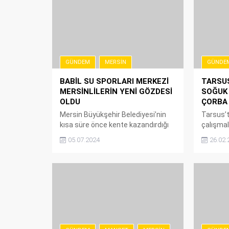
GÜNDEM
MERSIN
GÜNDE
BABİL SU SPORLARI MERKEZİ
TARSUS
MERSİNLİLERİN YENİ GÖZDESİ
SOĞUK 
OLDU
ÇORBA 
Mersin Büyükşehir Belediyesi’nin
Tarsus’
kısa süre önce kente kazandırdığı
çalışmal
Babil Su Sporları Merkezi’ni
Belediye
05.07.2024
26.02.
Mersinliler çok sevdi. Her yaştan
vatandaş
Mersinliyi kano, sup ve yelken
ederek 
branşlarıyla tanıştıran Büyükşehir,
belediyec
Babil Su Sporları Merkezi’ni
ortaya k
ücretsiz olarak halkın hizmetine
Başkanı 
sundu. Vatandaşlar derslere hafta
gerçekle
içi katılım sağlıyor. Katılmak
farklı n
isteyenler Babil Su Sporları
buluşuyo
Merkezi’nden şahsen başvuru
saatleri