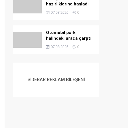
hazırlıklarına başladı
07.08.2026
0
Otomobil park
halindeki araca çarptı:
5 yaralı
07.08.2026
0
SİDEBAR REKLAM BİLEŞENİ