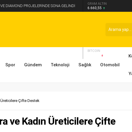
GRAM ALTIN
 VE DİAMOND PROJELERİNDE SONA GELİNDİ
6.660,55
DOLAR
47,7111
EURO
55,1881
BIST 100
13.779,39
BITCOIN
$64871
K
Spor
Gündem
Teknoloji
Sağlık
Otomobil
Y
Üreticilere Çifte Destek
a ve Kadın Üreticilere Çifte