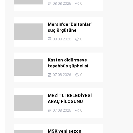
PROJELERİNDE SONA
08.08.2026
0
GELİNDİ
Mersin’de ’Daltonlar’
suç örgütüne
operasyon: 6
08.08.2026
0
tutuklama
Kasten öldürmeye
teşebbüs şüphelisi
tutuklandı
07.08.2026
0
MEZİTLİ BELEDİYESİ
ARAÇ FİLOSUNU
GÜÇLENDİRDİ
07.08.2026
0
MSK yeni sezon