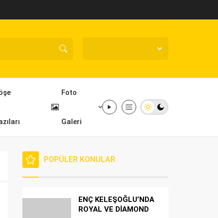
Mersin,
26
°C
Açık
öşe
Foto
azıları
Galeri
POPÜLER KONULAR
ENÇ KELEŞOĞLU’NDA
ROYAL VE DİAMOND