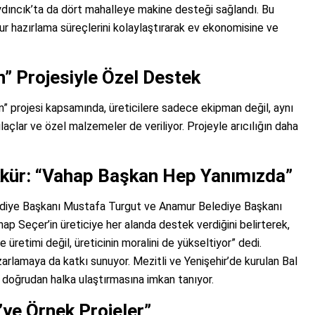
ydıncık’ta da dört mahalleye makine desteği sağlandı. Bu
r hazırlama süreçlerini kolaylaştırarak ev ekonomisine ve
an” Projesiyle Özel Destek
an” projesi kapsamında, üreticilere sadece ekipman değil, aynı
laçlar ve özel malzemeler de veriliyor. Projeyle arıcılığın daha
kkür: “Vahap Başkan Hep Yanımızda”
lediye Başkanı Mustafa Turgut ve Anamur Belediye Başkanı
p Seçer’in üreticiye her alanda destek verdiğini belirterek,
e üretimi değil, üreticinin moralini de yükseltiyor” dedi.
rlamaya da katkı sunuyor. Mezitli ve Yenişehir’de kurulan Bal
la doğrudan halka ulaştırmasına imkan tanıyor.
e’ye Örnek Projeler”